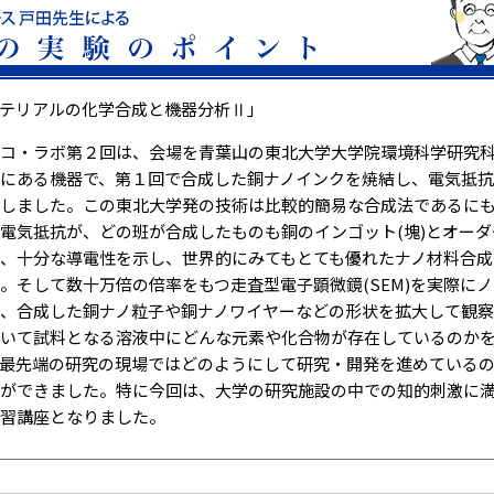
テリアルの化学合成と機器分析Ⅱ」
コ・ラボ第２回は、会場を青葉山の東北大学大学院環境科学研究科
にある機器で、第１回で合成した銅ナノインクを焼結し、電気抵
しました。この東北大学発の技術は比較的簡易な合成法であるに
電気抵抗が、どの班が合成したものも銅のインゴット(塊)とオー
、十分な導電性を示し、世界的にみてもとても優れたナノ材料合成
。そして数十万倍の倍率をもつ走査型電子顕微鏡(SEM)を実際に
、合成した銅ナノ粒子や銅ナノワイヤーなどの形状を拡大して観
いて試料となる溶液中にどんな元素や化合物が存在しているのか
最先端の研究の現場ではどのようにして研究・開発を進めている
ができました。特に今回は、大学の研究施設の中での知的刺激に
習講座となりました。