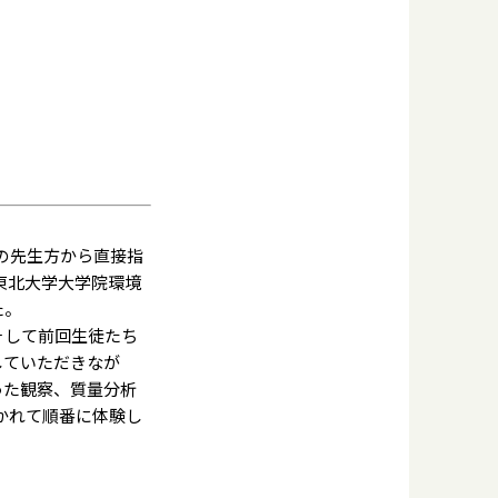
の先生方から直接指
東北大学大学院環境
た。
そして前回生徒たち
していただきなが
った観察、質量分析
かれて順番に体験し