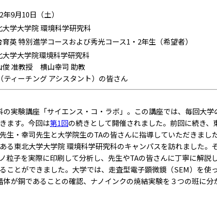
22年9月10日（土）
北大学大学院 環境科学研究科
台育英 特別進学コースおよび秀光コース1・2年生（希望者）
北大学大学院環境科学研究科
山俊 准教授 横山幸司 助教
A（ティーチング アシスタント）の皆さん
科の実験講座「サイエンス・コ・ラボ」。この講座では、毎回大学
きます。今回は
第1回
の続きとして開催されました。前回に続き、
先生・幸司先生と大学院生のTAの皆さんに指導していただきまし
る東北大学大学院 環境科学研究科のキャンパスを訪れました。
ノ粒子を実際に印刷して分析し、先生やTAの皆さんに丁寧に解説
ることができました。大学では、走査型電子顕微鏡（SEM）を使
錯体が銅であることの確認、ナノインクの焼結実験を３つの班に分