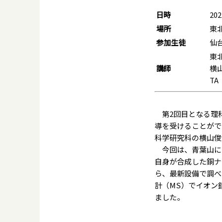
日時
20
場所
東
参加生徒
仙
東
講師
横
T
第2回目となる理
導を受けることがで
科学研究科の横山俊
今回は、青葉山にあ
自身が合成した銅ナ
ら、最新設備で調べ
計（MS）でイオン
ました。