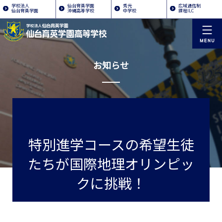
学校法人
仙台育英学園
秀光
広域通信制
仙台育英学園
沖縄高等学校
中学校
課程ILC
お知らせ
特別進学コースの希望生徒
たちが国際地理オリンピッ
クに挑戦！