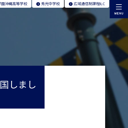
学園
沖縄高等学校
秀光
中学校
広域通信制
課程ILC
国しまし