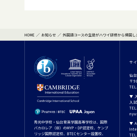
HOME
お知らせ
外国語コースの生徒がハワイ研修から帰国し
サ
仙台
〒9
TEL
▼ 
入
TEL
nyu
秀光中学校・仙台育英学園高等学校は、国際
▼ A
バカロレア（IB）のMYP・DP認定校、ケンブ
Inte
リッジ国際認定校、BTECセンター設置校、
TEL