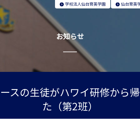
学校法人
仙台育英学園
仙台育英
お知らせ
コースの生徒がハワイ研修から帰
た（第2班）