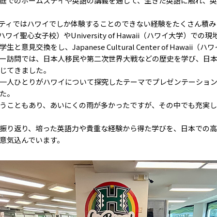
庭でのホームステイや英語の講義を通して、生きた英語に触れ、英
ィではハワイでしか体験することのできない経験をたくさん積みまし
my（ハワイ聖心女子校）やUniversity of Hawaii（ハワイ大学）
意見交換をし、Japanese Cultural Center of Hawaii
ー訪問では、日本人移民や第二次世界大戦などの歴史を学び、日
じてきました。
人ひとりがハワイについて探究したテーマでプレゼンテーション
た。
うこともあり、あいにくの雨が多かったですが、その中でも充実し
振り返り、培った英語力や貴重な経験から得た学びを、日本での高
意気込んでいます。