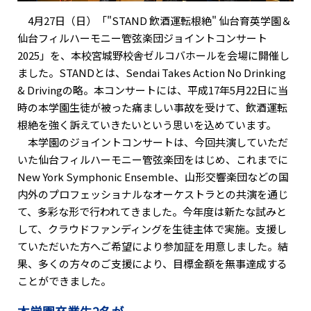
4月27日（日）「"STAND 飲酒運転根絶" 仙台育英学園＆
仙台フィルハーモニー管弦楽団ジョイントコンサート
2025」を、本校宮城野校舎ゼルコバホールを会場に開催し
ました。STANDとは、Sendai Takes Action No Drinking
& Drivingの略。本コンサートには、平成17年5月22日に当
時の本学園生徒が被った痛ましい事故を受けて、飲酒運転
根絶を強く訴えていきたいという思いを込めています。
本学園のジョイントコンサートは、今回共演していただ
いた仙台フィルハーモニー管弦楽団をはじめ、これまでに
New York Symphonic Ensemble、山形交響楽団などの国
内外のプロフェッショナルなオーケストラとの共演を通じ
て、多彩な形で行われてきました。今年度は新たな試みと
して、クラウドファンディングを生徒主体で実施。支援し
ていただいた方へご希望により参加証を用意しました。結
果、多くの方々のご支援により、目標金額を無事達成する
ことができました。