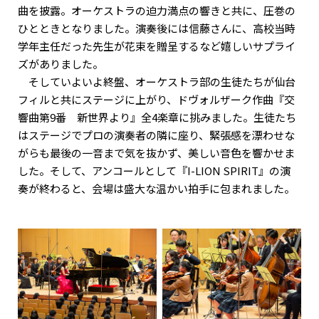
曲を披露。オーケストラの迫力満点の響きと共に、圧巻の
ひとときとなりました。演奏後には信藤さんに、高校当時
学年主任だった先生が花束を贈呈するなど嬉しいサプライ
ズがありました。
そしていよいよ終盤、オーケストラ部の生徒たちが仙台
フィルと共にステージに上がり、ドヴォルザーク作曲『交
響曲第9番 新世界より』全4楽章に挑みました。生徒たち
はステージでプロの演奏者の隣に座り、緊張感を漂わせな
がらも最後の一音まで気を抜かず、美しい音色を響かせま
した。そして、アンコールとして『I-LION SPIRIT』の演
奏が終わると、会場は盛大な温かい拍手に包まれました。