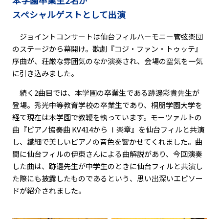
本学園卒業生2名が
スペシャルゲストとして出演
ジョイントコンサートは仙台フィルハーモニー管弦楽団
のステージから幕開け。歌劇『コジ・ファン・トゥッテ』
序曲が、荘厳な雰囲気のなか演奏され、会場の空気を一気
に引き込みました。
続く2曲目では、本学園の卒業生である跡邊彩貴先生が
登場。秀光中等教育学校の卒業生であり、桐朋学園大学を
経て現在は本学園で教鞭を執っています。モーツァルトの
曲『ピアノ協奏曲 KV414から Ⅰ楽章』を仙台フィルと共演
し、繊細で美しいピアノの音色を響かせてくれました。曲
間に仙台フィルの伊東さんによる曲解説があり、今回演奏
した曲は、跡邊先生が中学生のときに仙台フィルと共演し
た際にも披露したものであるという、思い出深いエピソー
ドが紹介されました。