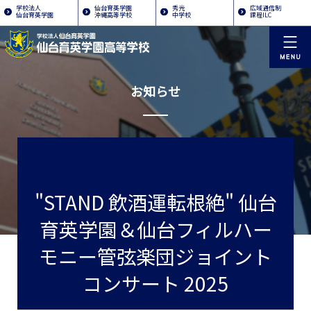
学校法人
仙台育英学園
秀光
広域通信制
仙台育英学園
沖縄高等学校
中学校
課程ILC
お知らせ
"STAND 飲酒運転根絶" 仙台
育英学園＆仙台フィルハー
モニー管弦楽団ジョイント
コンサート 2025