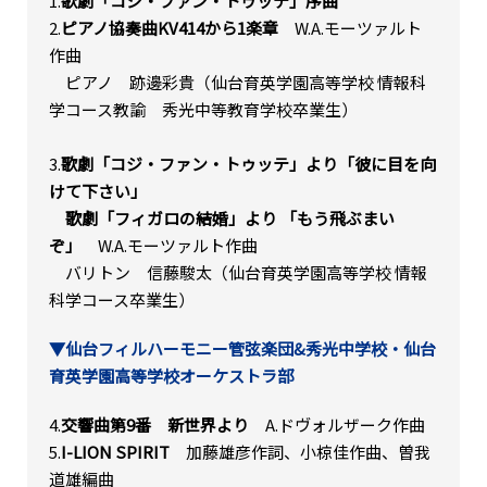
1.
歌劇「コジ・ファン・トゥッテ」序曲
2.
ピアノ協奏曲KV414から1楽章
W.A.モーツァルト
作曲
ピアノ 跡邊彩貴（仙台育英学園高等学校 情報科
学コース教諭 秀光中等教育学校卒業生）
3.
歌劇「コジ・ファン・トゥッテ」より「彼に目を向
けて下さい」
歌劇「フィガロの結婚」より 「もう飛ぶまい
ぞ」
W.A.モーツァルト作曲
バリトン 信藤駿太（仙台育英学園高等学校 情報
科学コース卒業生）
▼仙台フィルハーモニー管弦楽団&秀光中学校・仙台
育英学園高等学校オーケストラ部
4.
交響曲第9番 新世界より
A.ドヴォルザーク作曲
5.
I-LION SPIRIT
加藤雄彦作詞、小椋佳作曲、曽我
道雄編曲