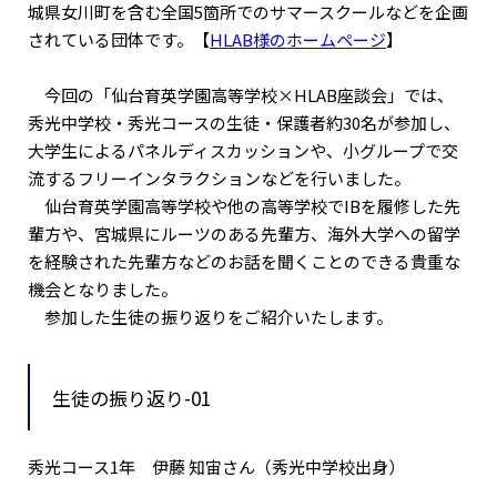
城県女川町を含む全国5箇所でのサマースクールなどを企画
されている団体です。【
HLAB様のホームページ
】
今回の「仙台育英学園高等学校×HLAB座談会」では、
秀光中学校・秀光コースの生徒・保護者約30名が参加し、
大学生によるパネルディスカッションや、小グループで交
流するフリーインタラクションなどを行いました。
仙台育英学園高等学校や他の高等学校でIBを履修した先
輩方や、宮城県にルーツのある先輩方、海外大学への留学
を経験された先輩方などのお話を聞くことのできる貴重な
機会となりました。
参加した生徒の振り返りをご紹介いたします。
生徒の振り返り-01
秀光コース1年 伊藤 知宙さん（秀光中学校出身）