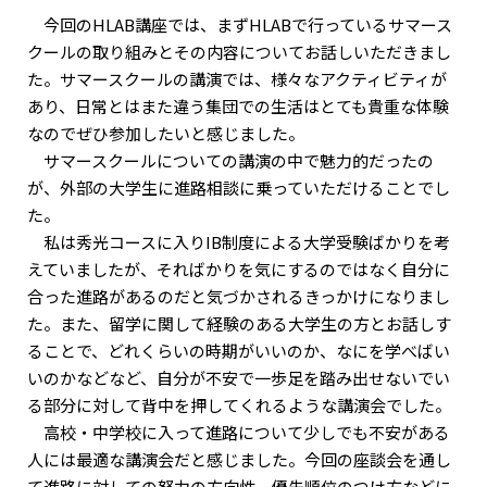
今回のHLAB講座では、まずHLABで行っているサマース
クールの取り組みとその内容についてお話しいただきまし
た。サマースクールの講演では、様々なアクティビティが
あり、日常とはまた違う集団での生活はとても貴重な体験
なのでぜひ参加したいと感じました。
サマースクールについての講演の中で魅力的だったの
が、外部の大学生に進路相談に乗っていただけることでし
た。
私は秀光コースに入りIB制度による大学受験ばかりを考
えていましたが、そればかりを気にするのではなく自分に
合った進路があるのだと気づかされるきっかけになりまし
た。また、留学に関して経験のある大学生の方とお話しす
ることで、どれくらいの時期がいいのか、なにを学べばい
いのかなどなど、自分が不安で一歩足を踏み出せないでい
る部分に対して背中を押してくれるような講演会でした。
高校・中学校に入って進路について少しでも不安がある
人には最適な講演会だと感じました。今回の座談会を通し
て進路に対しての努力の方向性、優先順位のつけ方などに