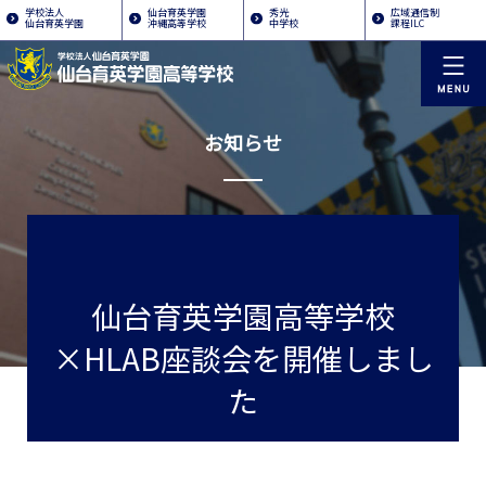
学校法人
仙台育英学園
秀光
広域通信制
仙台育英学園
沖縄高等学校
中学校
課程ILC
お知らせ
仙台育英学園高等学校
×HLAB座談会を開催しまし
た