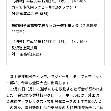
【初戦】平成30年12月27日（木） 14：40〜
東大阪市花園ラグビー場第3グラウンド
対 京都成章高校(京都)
第97回全国高等学校サッカー選手権大会
（２年連続
33回目）
【初戦】平成30年12月31日（月） 14：10〜
駒沢陸上競技場
対 一条高校(奈良)
陸上競技部男子・女子、ラグビー部、そして男子サッカ
ー部が、今年も全国大会に出場します！
12月17日（月）に選手たちを激励する壮行会が行われま
した。会場の多賀城校舎グローリーホールには、外国語・
英進進学・フレックス・技能開発コースの１年生600人以
上のほか、毎日新聞社仙台支局長の大谷 麻由美氏をはじめ