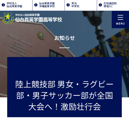
学校法人
仙台育英学園
秀光
広域通信制
仙台育英学園
沖縄高等学校
中学校
課程ILC
お知らせ
陸上競技部 男女・ラグビー
部・男子サッカー部が全国
大会へ！激励壮行会