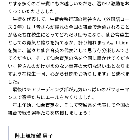
とする多くのご来賓にもお越しいただき、温かい激励をお
くっていただきました。
生徒を代表して、生徒会執行部の熊谷さん（外国語コー
ス２年）は「皆さんが憧れの全国の舞台で活躍されること
が私たち在校生にとってどれだけ励みになり、仙台育英生
としての勇気と誇りを持てるか、計り知れません。I-Lion
を胸に、堂々と仙台育英の代表として思う存分楽しんでき
てください。そして仙台育英の名を全国に轟かせてくださ
い。皆さんのかけがえのない青春の大切な思い出となりま
すよう在校生一同、心から健闘をお祈りします」と述べま
した。
最後はチアリーディング部が元気いっぱいのパフォーマ
ンスで選手たちにエールをおくりました。
年末年始、仙台育英を、そして宮城県を代表して全国の
舞台で戦う選手たちを応援しましょう！
陸上競技部 男子