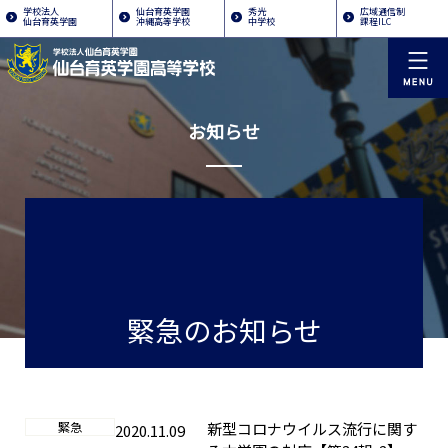
学校法人
仙台育英学園
秀光
広域通信制
仙台育英学園
沖縄高等学校
中学校
課程ILC
お知らせ
緊急のお知らせ
緊急
新型コロナウイルス流行に関す
2020.11.09