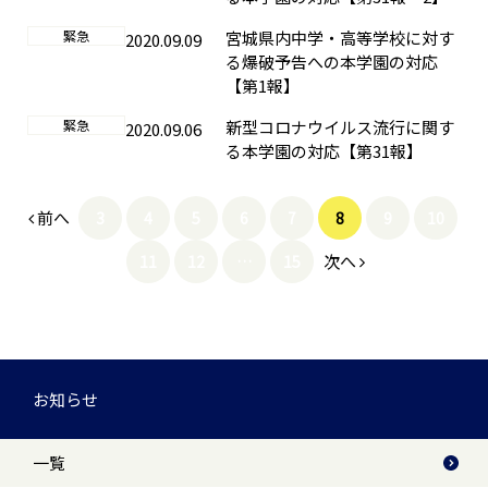
緊急
宮城県内中学・高等学校に対す
2020.09.09
る爆破予告への本学園の対応
【第1報】
緊急
新型コロナウイルス流行に関す
2020.09.06
る本学園の対応【第31報】
前へ
3
4
5
6
7
8
9
10
次へ
11
12
…
15
お知らせ
一覧