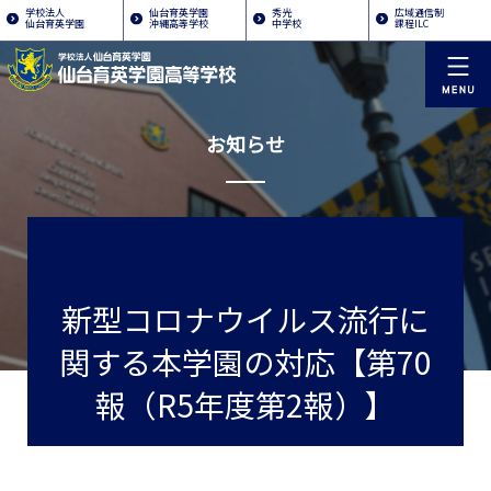
学校法人
仙台育英学園
秀光
広域通信制
仙台育英学園
沖縄高等学校
中学校
課程ILC
お知らせ
新型コロナウイルス流行に
関する本学園の対応【第70
報（R5年度第2報）】