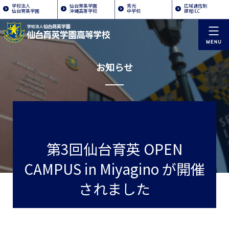
学校法人
仙台育英学園
秀光
広域通信制
仙台育英学園
沖縄高等学校
中学校
課程ILC
お知らせ
第3回仙台育英 OPEN
CAMPUS in Miyagino が開催
されました