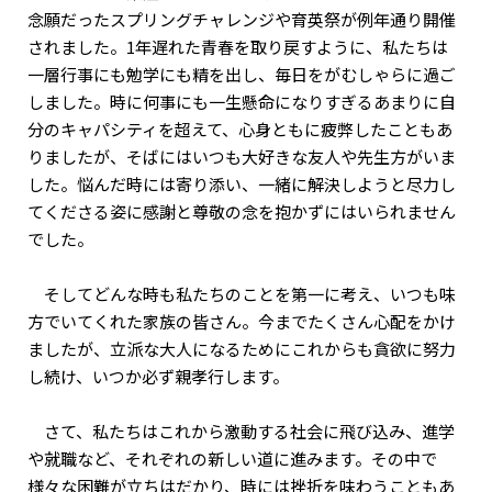
念願だったスプリングチャレンジや育英祭が例年通り開催
されました。1年遅れた青春を取り戻すように、私たちは
一層行事にも勉学にも精を出し、毎日をがむしゃらに過ご
しました。時に何事にも一生懸命になりすぎるあまりに自
分のキャパシティを超えて、心身ともに疲弊したこともあ
りましたが、そばにはいつも大好きな友人や先生方がいま
した。悩んだ時には寄り添い、一緒に解決しようと尽力し
てくださる姿に感謝と尊敬の念を抱かずにはいられません
でした。
そしてどんな時も私たちのことを第一に考え、いつも味
方でいてくれた家族の皆さん。今までたくさん心配をかけ
ましたが、立派な大人になるためにこれからも貪欲に努力
し続け、いつか必ず親孝行します。
さて、私たちはこれから激動する社会に飛び込み、進学
や就職など、それぞれの新しい道に進みます。その中で
様々な困難が立ちはだかり、時には挫折を味わうこともあ