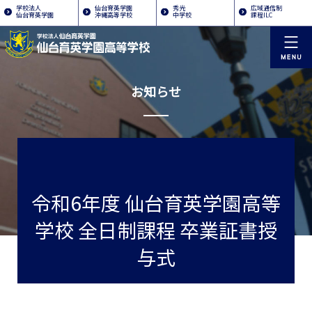
学校法人
仙台育英学園
秀光
広域通信制
仙台育英学園
沖縄高等学校
中学校
課程ILC
お知らせ
令和6年度 仙台育英学園高等
学校 全日制課程 卒業証書授
与式