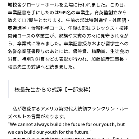
城校舎グローリーホールを会場に行われました。この日、
卒業証書を手にしたのは949名の卒業生。育英塾創立から
数えて117期生となります。午前の部は特別進学・外国語・
英進進学・情報科学コース、午後の部はフレックス・技能
開発コースの卒業生が、家族や来賓の方々に見守られなが
ら、卒業式に臨みました。卒業証書授与および留学生への
名誉卒業証書授与のあとには、優等賞、精励賞、生徒会功
労賞、特別功労賞などの表彰が行われ、加藤雄彦理事長・
校長先生の式辞へと続きました。
校長先生からの式辞【一部抜粋】
私が敬愛するアメリカ第32代大統領フランクリン・ルー
ズベルトの言葉があります。
“We cannot always build the future for our youth, but
we can build our youth for the future.”