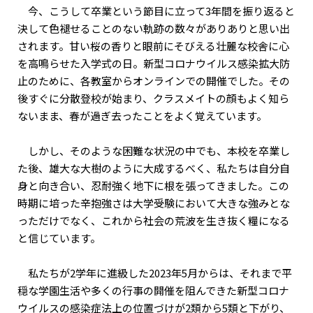
今、こうして卒業という節目に立って3年間を振り返ると
決して色褪せることのない軌跡の数々がありありと思い出
されます。甘い桜の香りと眼前にそびえる壮麗な校舎に心
を高鳴らせた入学式の日。新型コロナウイルス感染拡大防
止のために、各教室からオンラインでの開催でした。その
後すぐに分散登校が始まり、クラスメイトの顔もよく知ら
ないまま、春が過ぎ去ったことをよく覚えています。
しかし、そのような困難な状況の中でも、本校を卒業し
た後、雄大な大樹のように大成するべく、私たちは自分自
身と向き合い、忍耐強く地下に根を張ってきました。この
時期に培った辛抱強さは大学受験において大きな強みとな
っただけでなく、これから社会の荒波を生き抜く糧になる
と信じています。
私たちが2学年に進級した2023年5月からは、それまで平
穏な学園生活や多くの行事の開催を阻んできた新型コロナ
ウイルスの感染症法上の位置づけが2類から5類と下がり、