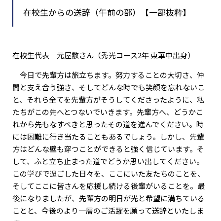
在校生からの送辞（午前の部）【一部抜粋】
在校生代表 元屋敷さん（秀光コース2年 東華中出身）
今日で先輩方は旅立ちます。努力することの大切さ、仲
間と支え合う強さ、そしてどんな時でも笑顔を忘れないこ
と、それら全てを先輩方がそうしてくださったように、私
たちがこの先へとつないでいきます。先輩方へ、どうかこ
れから先もなすべきと思ったその道を進んでください。時
には困難に行き当たることもあるでしょう。しかし、先輩
方はどんな壁も穿つことができると強く信じています。そ
して、ふと立ち止まった道でどうか思い出してください。
この学びで過ごした日々を、ここにいた友たちのことを、
そしてここに皆さんを応援し続ける後輩がいることを。最
後になりましたが、先輩方の明日が光と希望に満ちている
ことと、今後のより一層のご活躍を願って送辞といたしま