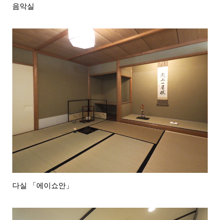
음악실
다실 「에이쇼안」