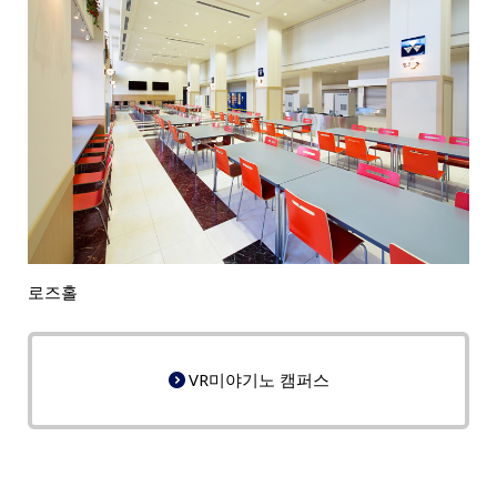
로즈홀
VR미야기노 캠퍼스