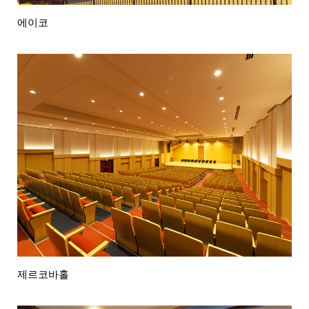
에이코
제르코바홀