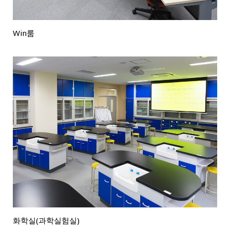
Win룸
화학실(과학실험실)