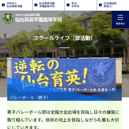
学校法人
仙台育英学園
秀光
広域通信制
仙台育英学園
沖縄高等学校
中学校
課程ILC
スクールライフ（部活動）
バレーボール（男子）
男子バレーボール部は全国大会出場を目指し日々の練習に
取り組んでいます。技術の向上を目指しながら礼儀も大切
にしていきます。