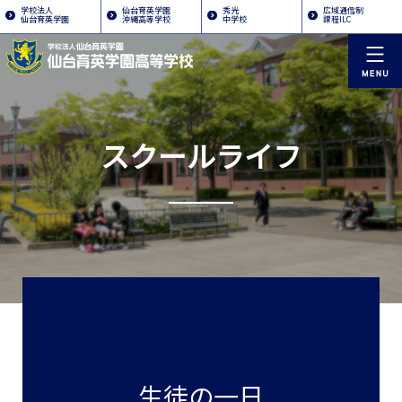
学校法人
仙台育英学園
秀光
広域通信制
仙台育英学園
沖縄高等学校
中学校
課程ILC
スクールライフ
生徒の一日