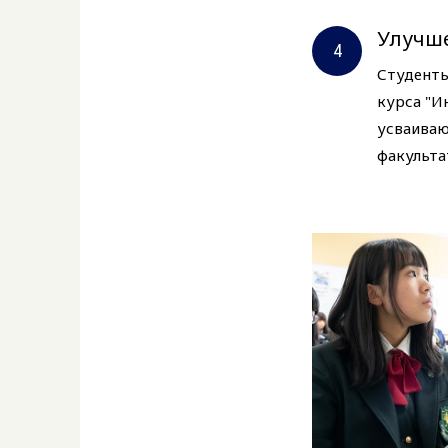
Улучш
Студенты
курса "И
усваиваю
факульта