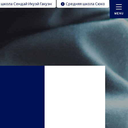
 школа Сендай Икуэй Гакуэн
Средняя школа Сюко