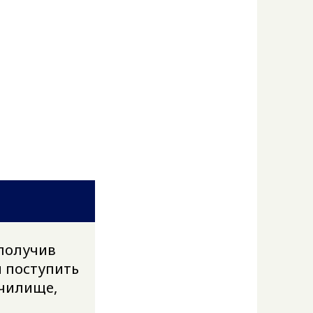
 получив
 поступить
училище,