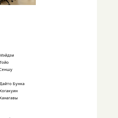
 Мэйдзи
Тойо
 Сеншу
Дайто Бунка
Когакуин
Канагавы