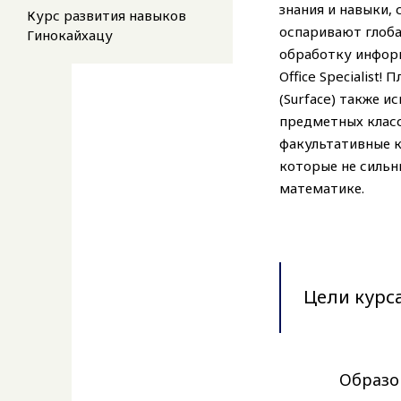
знания и навыки, 
Курс развития навыков
оспаривают глоба
Гинокайхацу
обработку информ
Office Specialist
(Surface) также и
предметных класс
факультативные к
которые не сильн
математике.
Цели курс
Образо