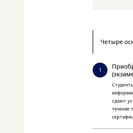
Четыре ос
Приобр
(экзам
Студенты
информаци
сдают ус
течение 
сертифиц