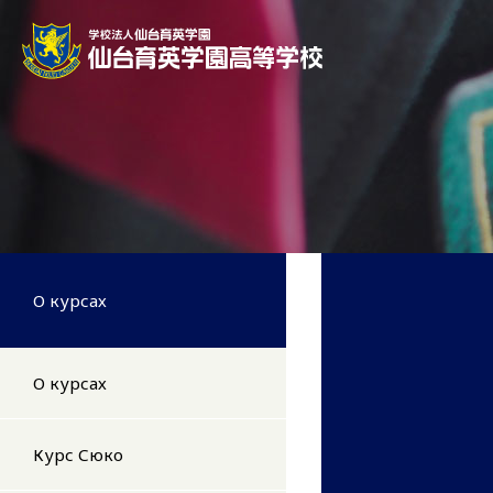
О курсах
О курсах
Курс Сюко