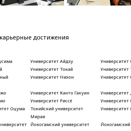
карьерные достижения
усима
Университет Айдзу
Университет
й
Университет Токай
Университет 
чный
Университет Нихон
Университет
джо
Университет Канто Гакуин
Университет 
кио
Университет Риссё
Университет 
итет Оцума
Токийский университет
Университет 
Мираи
университет
Йокогамский университет
Йокогамский