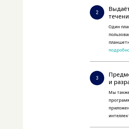
Выдаёт
течени
Один пла
пользова
планшетн
подробн
Предме
и разр
Мы также
программ
приложен
интеллек