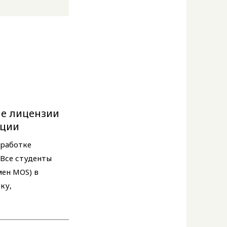
ые лицензии
ации
бработке
. Все студенты
мен MOS) в
ку,