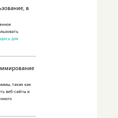
зование, в
менное
ользовать
здесь для
раммирование
ммы, таких как
ть веб-сайты и
енного