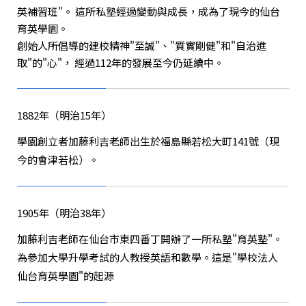
英補習班"。
這所私塾經過變動與成長，成為了現今的仙台
育英學園。
創始人所倡導的建校精神"至誠"、"質實剛健"和"自治進
取"的"心"，
經過112年的發展至今仍延續中。
1882年（明治15年）
學園創立者加藤利吉老師出生於福島縣若松大町141號（現
今的會津若松）。
1905年（明治38年）
加藤利吉老師在仙台市東四番丁開辦了一所私塾"育英塾"。
為參加大學升學考試的人教授英語和數學。這是
"學校法人
仙台育英學園"
的起源