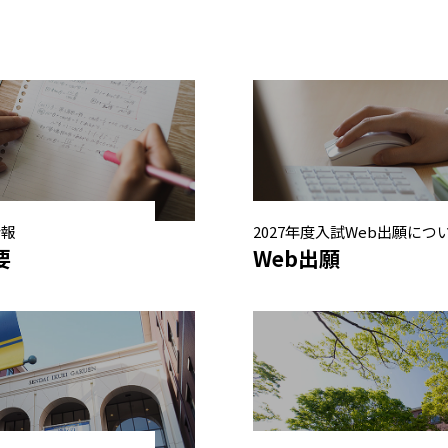
情報
2027年度入試Web出願につ
要
Web出願