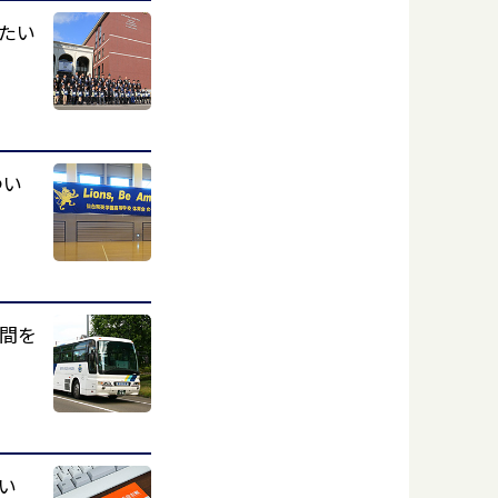
たい
つい
間を
い