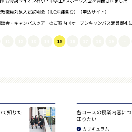
回仙台育英ライオン杯小・中学生eスポーツ大会が開催されました
校教職員対象入試説明会（ILC沖縄含む）（申込サイト）
11
12
13
14
15
16
17
18
19
…
いて知りた
各コースの授業内容につ
知りたい
カリキュラム