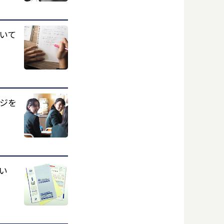
いて
ジを
い