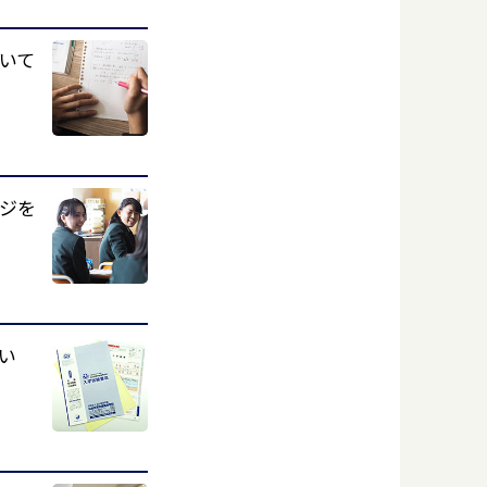
いて
ジを
い