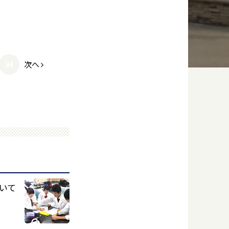
次へ
94
いて