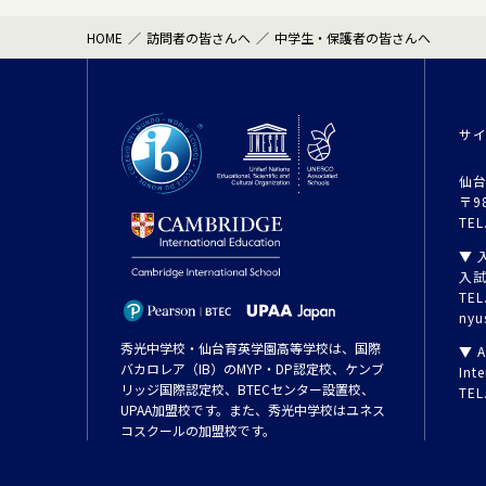
HOME
訪問者の皆さんへ
中学生・保護者の皆さんへ
サ
仙台
〒9
TEL
▼ 
入
TEL
nyu
秀光中学校・仙台育英学園高等学校は、国際
▼ A
バカロレア（IB）のMYP・DP認定校、ケンブ
Inte
リッジ国際認定校、BTECセンター設置校、
TEL
UPAA加盟校です。また、秀光中学校はユネス
コスクールの加盟校です。