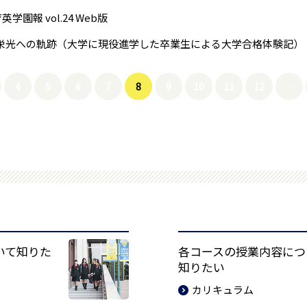
学園報 vol.24 Web版
5 栄光への軌跡（大学に現役進学した卒業生による大学合格体験記）
4
5
6
7
8
9
10
11
12
…
いて知りた
各コースの授業内容につ
知りたい
カリキュラム