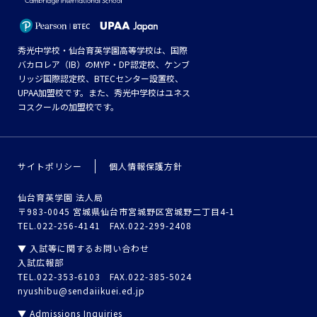
秀光中学校・仙台育英学園高等学校は、国際
バカロレア（IB）のMYP・DP認定校、ケンブ
リッジ国際認定校、BTECセンター設置校、
UPAA加盟校です。また、秀光中学校はユネス
コスクールの加盟校です。
サイトポリシー
個人情報保護方針
仙台育英学園 法人局
〒983-0045 宮城県仙台市宮城野区宮城野二丁目4-1
TEL.022-256-4141 FAX.022-299-2408
▼ 入試等に関するお問い合わせ
入試広報部
TEL.022-353-6103 FAX.022-385-5024
nyushibu@sendaiikuei.ed.jp
▼ Admissions Inquiries