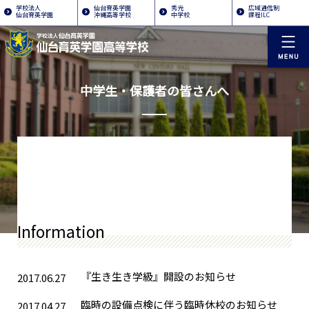
学校法人
仙台育英学園
秀光
広域通信制
仙台育英学園
沖縄高等学校
中学校
課程ILC
中学生・保護者の皆さんへ
Information
『生き生き学級』開設のお知らせ
2017.06.27
臨時の設備点検に伴う臨時休校のお知らせ
2017.04.27