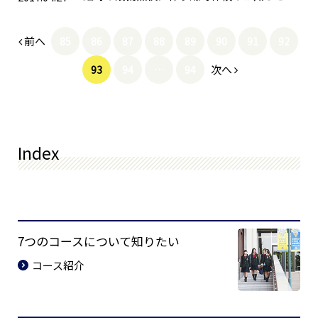
前へ
85
86
87
88
89
90
91
92
次へ
93
94
…
94
Index
7つのコースについて知りたい
コース紹介