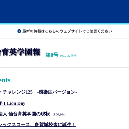
第8号
（09.7.22発行）
ents
・チャレンジ125 -感染症バージョン-
年 I-Lion Day
法人 仙台育英学園の現状
【
PDF,16k】
フレックスコース、多賀城校舎に誕生！