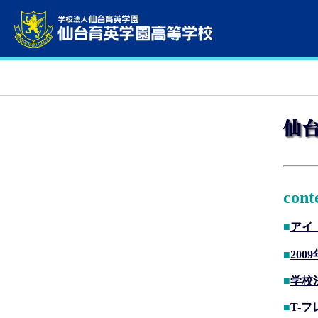
cont
■
アイ
■
2009
■
学校
■
T-