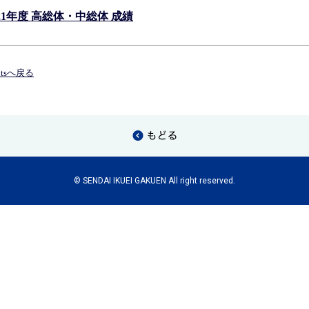
21年度 高総体・中総体 成績
entsへ戻る
© SENDAI IKUEI GAKUEN All right reserved.