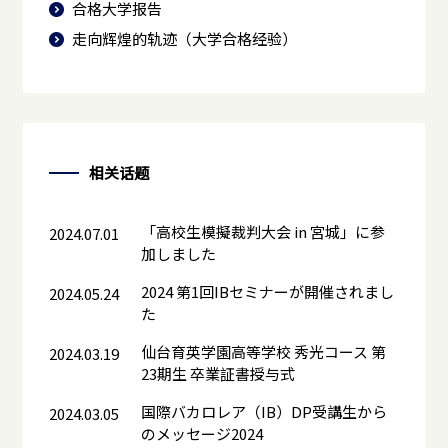
合格大学报告
走向辉煌的轨迹（大学合格经验）
相关话题
「高校生模擬裁判大会 in 宮城」に参
2024.07.01
加しました
2024 第1回IBセミナーが開催されまし
2024.05.24
た
仙台育英学園高等学校 秀光コース 第
2024.03.19
23期生 卒業証書授与式
国際バカロレア（IB）DP受講生から
2024.03.05
のメッセージ2024