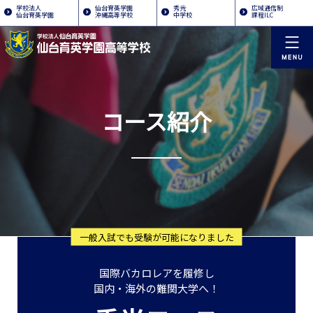
学校法人
仙台育英学園
秀光
広域通信制
仙台育英学園
沖縄高等学校
中学校
課程ILC
コース紹介
一般入試でも受験が可能になりました
国際バカロレアを履修し
国内・海外の難関大学へ！