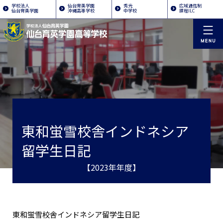
学校法人
仙台育英学園
秀光
広域通信制
仙台育英学園
沖縄高等学校
中学校
課程ILC
東和蛍雪校舎インドネシア
留学生日記
【2023年年度】
東和蛍雪校舎インドネシア留学生日記