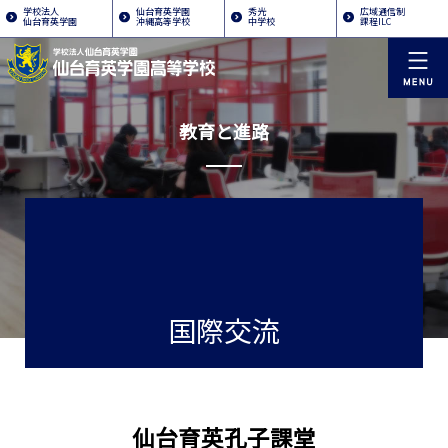
学校法人
仙台育英学園
秀光
広域通信制
仙台育英学園
沖縄高等学校
中学校
課程ILC
教育と進路
国際交流
仙台育英孔子課堂