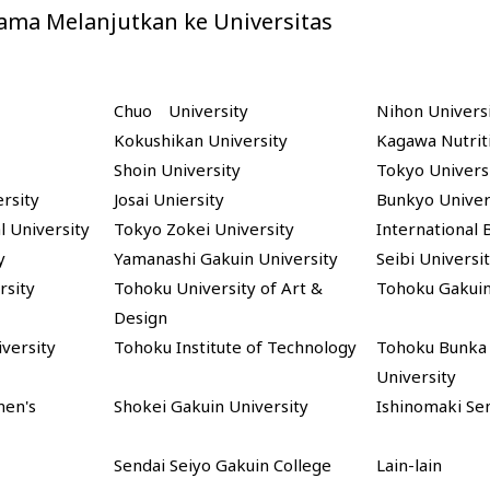
tama Melanjutkan ke Universitas
Chuo University
Nihon Univers
Kokushikan University
Kagawa Nutrit
Shoin University
Tokyo Univers
rsity
Josai Uniersity
Bunkyo Univer
l University
Tokyo Zokei University
International 
y
Yamanashi Gakuin University
Seibi Universi
rsity
Tohoku University of Art &
Tohoku Gakuin
Design
versity
Tohoku Institute of Technology
Tohoku Bunka
University
men's
Shokei Gakuin University
Ishinomaki Se
Sendai Seiyo Gakuin College
Lain-lain