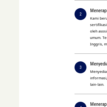
Menerapk
Kami beru
sertifika
oleh asos
umum. Ter
Inggris, m
Menyedia
Menyediak
informasi
lain-lain.
Menerapk