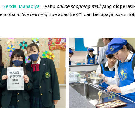
a
"Sendai Manabiya"
, yaitu
online shopping mall
yang dioperasik
Mencoba
active learning
tipe abad ke-21 dan berupaya isu-isu lok