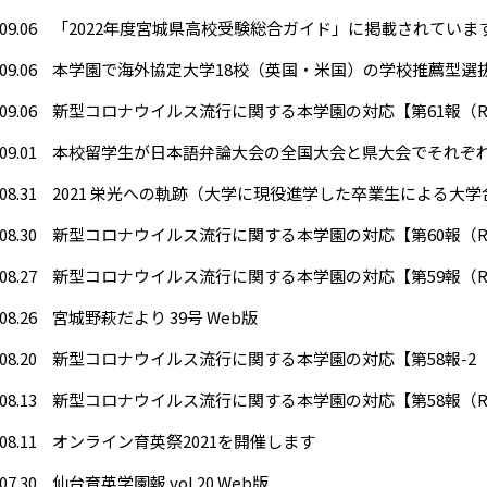
09.06
「2022年度宮城県高校受験総合ガイド」に掲載されていま
09.06
09.06
新型コロナウイルス流行に関する本学園の対応【第61報（R
09.01
本校留学生が日本語弁論大会の全国大会と県大会でそれぞ
08.31
2021 栄光への軌跡（大学に現役進学した卒業生による大
08.30
新型コロナウイルス流行に関する本学園の対応【第60報（R
08.27
新型コロナウイルス流行に関する本学園の対応【第59報（R
08.26
宮城野萩だより 39号 Web版
08.20
新型コロナウイルス流行に関する本学園の対応【第58報-2（
08.13
新型コロナウイルス流行に関する本学園の対応【第58報（R
08.11
オンライン育英祭2021を開催します
07.30
仙台育英学園報 vol.20 Web版