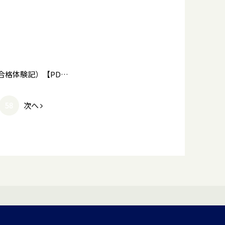
2021 栄光への軌跡（大学に現役進学した卒業生による大学合格体験記）【PDF】を追加しました
次へ
58