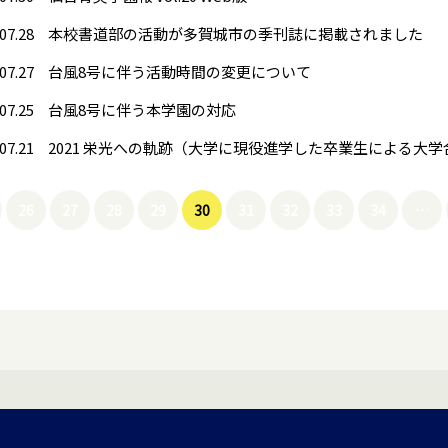
07.28
本校書道部の活動が多賀城市の季刊誌に掲載されました
07.27
台風8号に伴う活動時間の変更について
07.25
台風8号に伴う本学園の対応
07.21
26
27
28
29
30
31
32
33
34
…