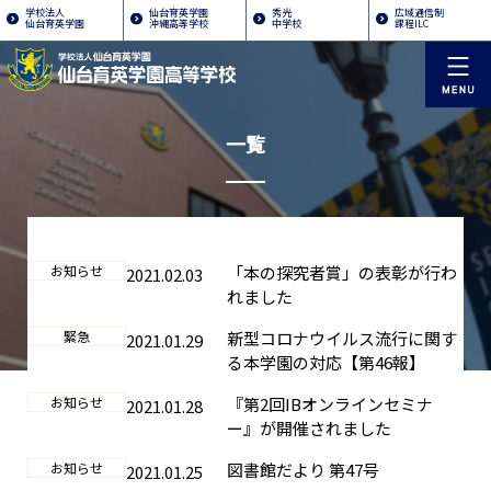
学校法人
仙台育英学園
秀光
広域通信制
仙台育英学園
沖縄高等学校
中学校
課程ILC
一覧
お知らせ
「本の探究者賞」の表彰が行わ
2021.02.03
れました
緊急
新型コロナウイルス流行に関す
2021.01.29
る本学園の対応【第46報】
お知らせ
『第2回IBオンラインセミナ
2021.01.28
ー』が開催されました
お知らせ
図書館だより 第47号
2021.01.25