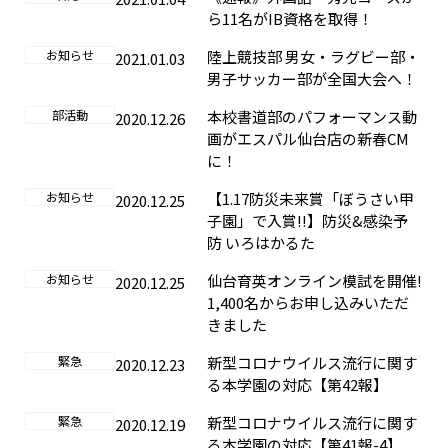
ら11名がIB資格を取得！
お知らせ
陸上競技部 男女・ラグビー部・
2021.01.03
男子サッカー部が全国大会へ！
部活動
本校書道部のパフォーマンス動
2020.12.26
画がエスパル仙台店の新春CM
に！
お知らせ
【1.17防災未来賞「ぼうさい甲
2020.12.25
子園」で入賞!!】防災&感染予
防 いろはかるた
お知らせ
仙台育英オンライン模試を開催!
2020.12.25
1,400名からお申し込みいただ
きました
緊急
新型コロナウイルス流行に関す
2020.12.23
る本学園の対応【第42報】
緊急
新型コロナウイルス流行に関す
2020.12.19
る本学園の対応【第41報-4】