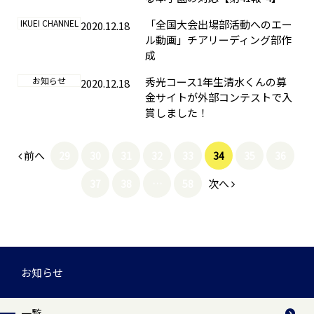
IKUEI CHANNEL
「全国大会出場部活動へのエー
2020.12.18
ル動画」チアリーディング部作
成
お知らせ
秀光コース1年生清水くんの募
2020.12.18
金サイトが外部コンテストで入
賞しました！
前へ
29
30
31
32
33
34
35
36
次へ
37
38
…
58
お知らせ
一覧