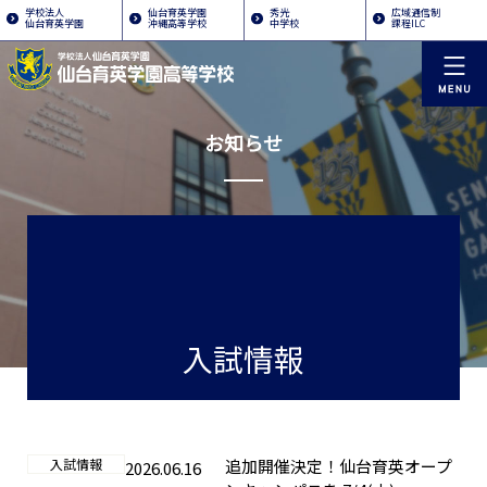
学校法人
仙台育英学園
秀光
広域通信制
仙台育英学園
沖縄高等学校
中学校
課程ILC
お知らせ
入試情報
入試情報
追加開催決定！仙台育英オープ
2026.06.16