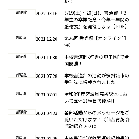
勝！
部活動
3/19(土)・20(日)、書道部『３
2022.03.16
年生の卒業記念・今年一年間の
感謝展』を開催します【PDF】
部活動
第26回 秀光祭【オンライン開
2021.12.20
催】
部活動
本校書道部が“書の甲子園”で全
2021.11.30
国優勝！
部活動
本校書道部の活動が多賀城市の
2021.07.28
季刊誌に掲載されました
部活動
令和3年度宮城県高校総体にお
2021.07.01
いて団体11種目で優勝!!
部活動
各部活動からのメッセージをご
2021.04.23
覧いただけます！《仙台育英 部
活動紹介 2021》
部活動
本校書道部が飲酒運転根絶書道
2021.03.25