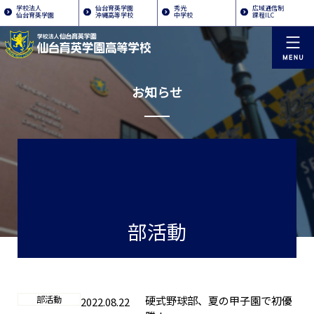
学校法人
仙台育英学園
秀光
広域通信制
仙台育英学園
沖縄高等学校
中学校
課程ILC
お知らせ
部活動
部活動
硬式野球部、夏の甲子園で初優
2022.08.22