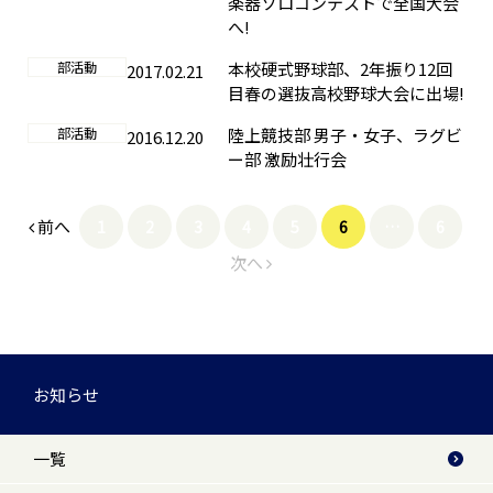
楽器ソロコンテストで全国大会
へ!
部活動
本校硬式野球部、2年振り12回
2017.02.21
目春の選抜高校野球大会に出場!
部活動
陸上競技部 男子・女子、ラグビ
2016.12.20
ー部 激励壮行会
前へ
1
2
3
4
5
6
…
6
次へ
お知らせ
一覧