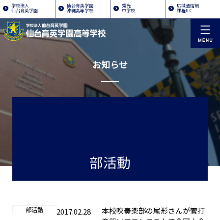
学校法人
仙台育英学園
秀光
広域通信制
仙台育英学園
沖縄高等学校
中学校
課程ILC
お知らせ
部活動
部活動
本校吹奏楽部の尾形さんが管打
2017.02.28