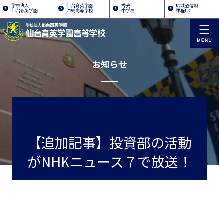
学校法人
仙台育英学園
秀光
広域通信制
仙台育英学園
沖縄高等学校
中学校
課程ILC
お知らせ
【追加記事】投資部の活動
がNHKニュース７で放送！