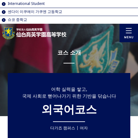
International Student
센다이 이쿠에이 가쿠엔 고등학교
슈코 중학교
코스 소개
어학 실력을 쌓고,
국제 사회로 뻗어나가기 위한 기반을 닦습니다
외국어코스
다가죠 캠퍼스
여자