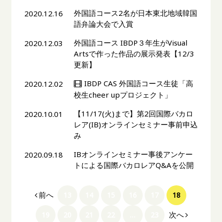
外国語コース2名が日本東北地域韓国
2020.12.16
語弁論大会で入賞
外国語コース IBDP３年生がVisual
2020.12.03
Artsで作った作品の展示発表【12/3
更新】
IBDP CAS 外国語コース生徒「高
2020.12.02
校生cheer upプロジェクト」
【11/17(火)まで】第2回国際バカロ
2020.10.01
レア(IB)オンラインセミナー事前申込
み
IBオンラインセミナー事後アンケー
2020.09.18
トによる国際バカロレアQ&Aを公開
前へ
13
14
15
16
17
18
次へ
19
20
21
22
…
23