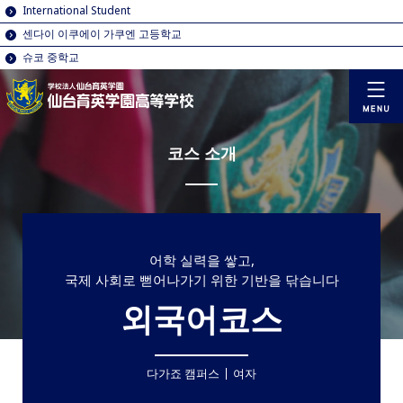
International Student
센다이 이쿠에이 가쿠엔 고등학교
슈코 중학교
코스 소개
어학 실력을 쌓고,
국제 사회로 뻗어나가기 위한 기반을 닦습니다
외국어코스
다가죠 캠퍼스
여자