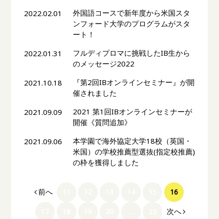
外国語コースで新年度から米国スタ
2022.02.01
ンフォード大学のプログラムがスタ
ート！
フルディプロマに挑戦したIB生から
2022.01.31
のメッセージ2022
『第2回IBオンラインセミナー』が開
2021.10.18
催されました
2021 第1回IBオンラインセミナーが
2021.09.09
開催《質問追加》
本学園で海外協定大学18校（英国・
2021.09.06
米国）の学校推薦型選抜(指定校推薦)
の枠を獲得しました
前へ
11
12
13
14
15
16
次へ
17
18
19
20
…
23