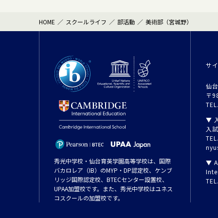
HOME
スクールライフ
部活動
美術部（宮城野）
サ
仙台
〒9
TEL
▼ 
入
TEL
nyu
秀光中学校・仙台育英学園高等学校は、国際
▼ A
バカロレア（IB）のMYP・DP認定校、ケンブ
Inte
リッジ国際認定校、BTECセンター設置校、
TEL
UPAA加盟校です。また、秀光中学校はユネス
コスクールの加盟校です。