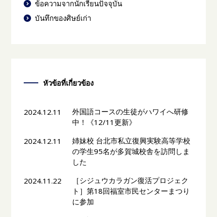
ข้อความจากนักเรียนปัจจุบัน
บันทึกของศิษย์เก่า
หัวข้อที่เกี่ยวข้อง
外国語コースの生徒がハワイへ研修
2024.12.11
中！《12/11更新》
姉妹校 台北市私立復興実験高等学校
2024.12.11
の学生95名が多賀城校舎を訪問しま
した
［シジュウカラガン復活プロジェク
2024.11.22
ト］第18回福室市民センターまつり
に参加