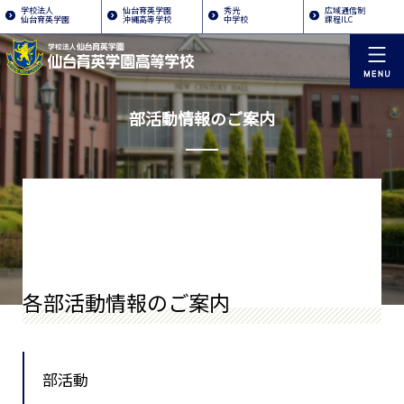
学校法人
仙台育英学園
秀光
広域通信制
仙台育英学園
沖縄高等学校
中学校
課程ILC
部活動情報のご案内
各部活動情報のご案内
部活動