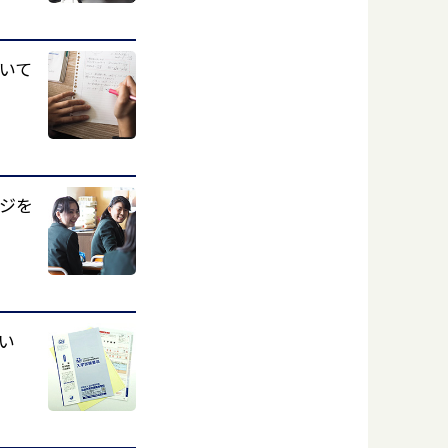
いて
ジを
い