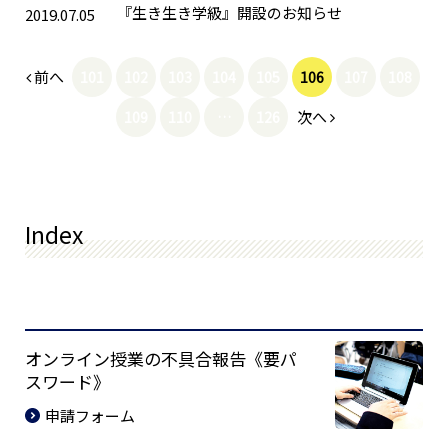
『生き生き学級』開設のお知らせ
2019.07.05
前へ
101
102
103
104
105
106
107
108
次へ
109
110
…
126
Index
オンライン授業の不具合報告《要パ
スワード》
申請フォーム