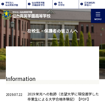
学校法人
仙台育英学園
秀光
広域通信制
仙台育英学園
沖縄高等学校
中学校
課程ILC
在校生・保護者の皆さんへ
Information
2019 栄光への軌跡（志望大学に現役進学した
2019.07.22
卒業生による大学合格体験記）【PDF】