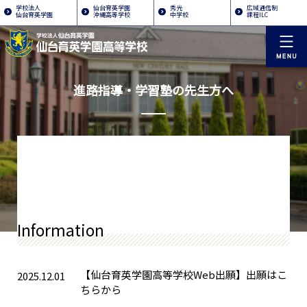
学校法人
仙台育英学園
秀光
広域通信制
仙台育英学園
沖縄高等学校
中学校
課程ILC
進路指導・学習塾の先生方へ
Information
【仙台育英学園高等学校Web出願】出願はこ
2025.12.01
ちらから