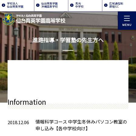
学校法人
仙台育英学園
秀光
広域通信制
仙台育英学園
沖縄高等学校
中学校
課程ILC
進路指導・学習塾の先生方へ
Information
情報科学コース 中学生冬休みパソコン教室の
2018.12.06
申し込み【各中学校向け】