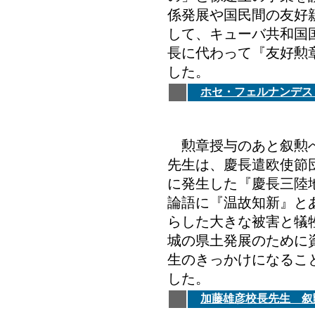
係発展や国民間の友好
して、キューバ共和国
長に代わって『友好勲
した。
ホセ・フェルナンデス
勲章授与のあと叙勲へ
先生は、慶長遣欧使節団
に発生した『慶長三陸
論語に『温故知新』と
らした大きな被害と犠牲
城の県土発展のために
生のきっかけになるこ
した。
加藤雄彦校長先生 叙