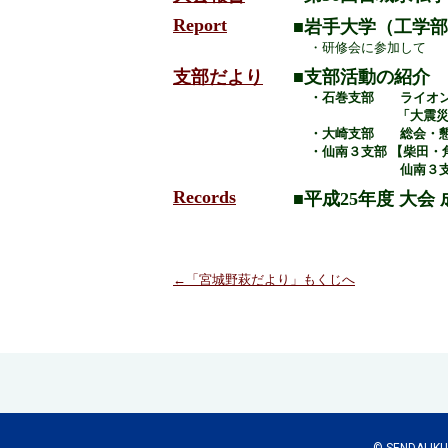
Report
■岩手大学（工学
・研修会に参加して
支部だより
■支部活動の紹介
・石巻支部 ライオンフォ
「大震災復興祈
・
大崎
支部
総会・懇
・仙南３支部 【柴田・角
仙南３
Records
■平成25年度 大会 
←「宮城野萩だより」もくじへ