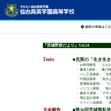
『宮城野萩だより』Vol.24
T
opics
■充実の「生き生
・
お料理教室…「心も
・
書道 I 講座…「書
・
パン工房講座…「充実
・
中国語講座…「気分
・
普通救命講習I…「でき
・
パソコン講座…「食
・
書道 II 講座…「デ
・
簿記会計講座…「充実
・
スペイン語講座…「
大会報告
■第36回宮城県私