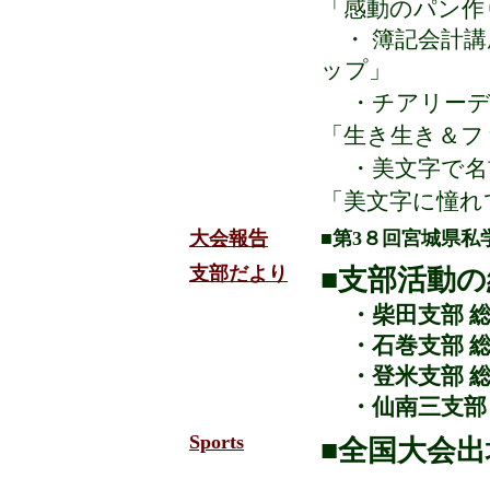
「感動のパン作
・ 簿記会計講
ップ」
・
チアリーデ
「生き生き＆フ
・
美文字で名
「美文字に憧れ
大会報告
■第3８回宮城県私
支部だより
■支部活動の
・柴田支部 
・
石巻支部 
・登米支部 
・仙南三支部 
Sports
■全国大会出場