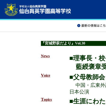
『宮城野萩だより』Vol.30
News
■理事長・校
藍綬褒章
V
oice
■父母教師会
中国・広東外
日本公演
T
opics
■生涯にわ