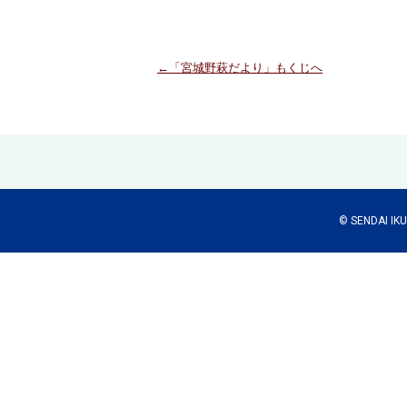
←「宮城野萩だより」もくじへ
© SENDAI IKUE