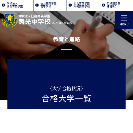
学校法人
仙台育英学園
仙台育英学園
広域通信制
仙台育英学園
高等学校
沖縄高等学校
課程ILC
2021年4月開校
教育と進路
〈大学合格状況〉
合格大学一覧