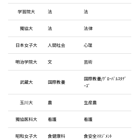
学習院大
法
法
獨協大
法
法律
日本女子大
人間社会
心理
明治学院大
文
芸術
国際教養/ｸﾞﾛｰﾊﾞﾙｽﾀﾃﾞ
武蔵大
国際教養
ｰｽﾞ
玉川大
農
生産農
獨協医科大
看護
看護
昭和女子大
食健康科
食安全ﾏﾈｼﾞﾒﾝﾄ