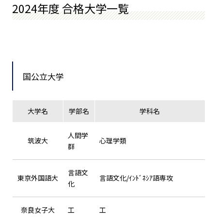
2024年度 合格大学一覧
国公立大学
大学名
学部名
学科名
人間学
筑波大
心理学類
群
言語文
東京外国語大
言語文化/ｲﾝﾄﾞﾈｼｱ語専攻
化
奈良女子大
工
工