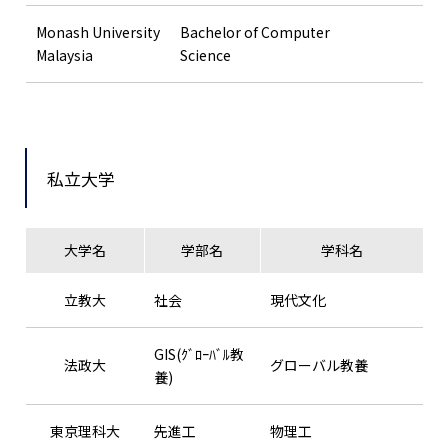
Monash University
Bachelor of Computer
Malaysia
Science
私立大学
大学名
学部名
学科名
立教大
社会
現代文化
GIS(ｸﾞﾛｰﾊﾞﾙ教
法政大
グローバル教養
養)
東京理科大
先進工
物理工