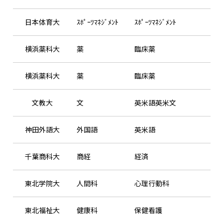
日本体育大
ｽﾎﾟｰﾂﾏﾈｼﾞﾒﾝﾄ
ｽﾎﾟｰﾂﾏﾈｼﾞﾒﾝﾄ
横浜薬科大
薬
臨床薬
横浜薬科大
薬
臨床薬
文教大
文
英米語英米文
神田外語大
外国語
英米語
千葉商科大
商経
経済
東北学院大
人間科
心理行動科
東北福祉大
健康科
保健看護