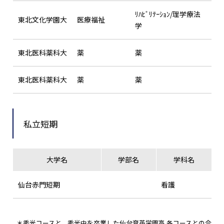
ﾘﾊﾋﾞﾘﾃｰｼｮﾝ/理学療法
東北文化学園大
医療福祉
学
東北医科薬科大
薬
薬
東北医科薬科大
薬
薬
私立短期
大学名
学部名
学科名
仙台赤門短期
看護
＊秀光コースと、秀光中を卒業した仙台育英学園高 各コースとの合