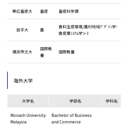
帯広畜産大
畜産
畜産科学課
食料生産環境/農村地域ﾃﾞｻﾞｲﾝ学･
岩手大
農
食産業ｼｽﾃﾑ学ｺｰｽ
国際教
横浜市立大
国際教養
養
海外大学
大学名
学部名
学科名
Monash University
Bachelor of Business
Malaysia
and Commerce