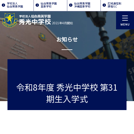
学校法人
仙台育英学園
仙台育英学園
広域通信制
仙台育英学園
高等学校
沖縄高等学校
課程ILC
2021年4月開校
お知らせ
令和8年度 秀光中学校 第31
期生入学式