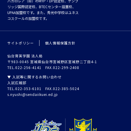
バカロレア（IB）のMYP・DP認定校、ケンブ
リッジ国際認定校、BTECセンター設置校、
UPAA加盟校です。また、秀光中学校はユネス
コスクールの加盟校です。
サイトポリシー
個人情報保護方針
仙台育英学園 法人局
〒983-0045 宮城県仙台市宮城野区宮城野二丁目4-1
TEL.022-256-4141 FAX.022-299-2408
▼ 入試等に関するお問い合わせ
入試広報部
TEL.022-353-6101 FAX.022-385-5024
s.nyushi@sendaiikuei.ed.jp