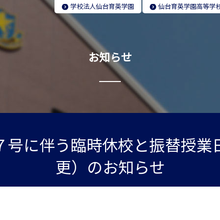
学校法人
仙台育英学園
仙台育英学園
高等学
お知らせ
７号に伴う臨時休校と振替授業
更）のお知らせ