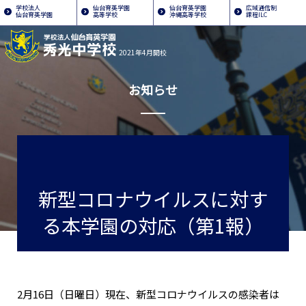
学校法人
仙台育英学園
仙台育英学園
広域通信制
仙台育英学園
高等学校
沖縄高等学校
課程ILC
2021年4月開校
お知らせ
新型コロナウイルスに対す
る本学園の対応（第1報）
2月16日（日曜日）現在、新型コロナウイルスの感染者は