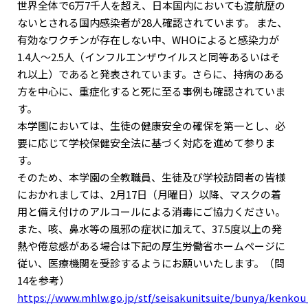
世界全体で6万7千人を超え、日本国内においても渡航歴の
ないとされる国内感染者が28人確認されています。 また、
有効なワクチンが存在しない中、WHOによると感染力が
1.4人～2.5人（インフルエンザウイルスと同等あるいはそ
れ以上）であると発表されています。さらに、持病のある
方を中心に、重症化すると死に至る事例も確認されていま
す。
本学園においては、生徒の健康安全の確保を第一とし、必
要に応じて学校保健安全法に基づく対応を進めて参りま
す。
そのため、本学園の全教職員、生徒及び学校訪問者の皆様
におかれましては、2月17日（月曜日）以降、マスクの着
用と備え付けのアルコールによる消毒にご協力ください。
また、咳、鼻水等の風邪の症状に加えて、37.5度以上の発
熱や倦怠感がある場合は下記の厚生労働省ホームページに
従い、医療機関を受診するようにお願いいたします。（問
14を参考）
https://www.mhlw.go.jp/stf/seisakunitsuite/bunya/kenko