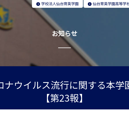
学校法人
仙台育英学園
仙台育英学園
高等学
お知らせ
ロナウイルス流行に関する本学
【第23報】