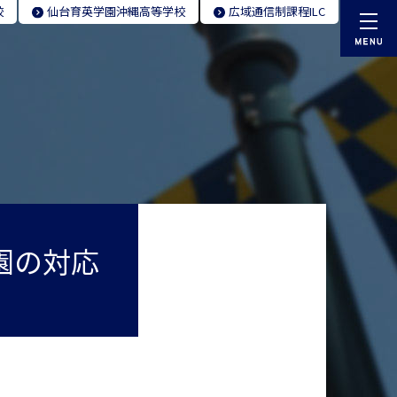
校
仙台育英学園
沖縄高等学校
広域通信制
課程ILC
園の対応