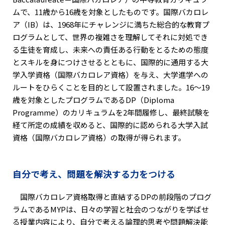
ムで、11歳から16歳を対象としたものです。国際バカロレ
ア（IB）は、1968年にチャレンジに満ちた総合的な教育プ
ログラムとして、世界の複雑さを理解してそれに対処でき
る生徒を育成し、未来への責任ある行動をとるための態度
とスキルを身につけさせるとともに、国際的に通用する大
学入学資格（国際バカロレア資格）を与え、大学進学への
ルートをひらくことを目的として設置されました。16〜19
歳を対象としたプログラムであるDP（Diploma
Programme）のカリキュラムを2年間履修し、最終試験を
経て所定の成績を収めると、国際的に認められる大学入試
資格（国際バカロレア資格）の取得が得られます。
自分で考え、問題を解決する力をつける
国際バカロレア資格取得と直結するDPの前段階のプログ
ラムであるMYPは、日々の学習と社会のつながりを学ばせ
る授業内容により、自分で考える論理的思考や問題解決能