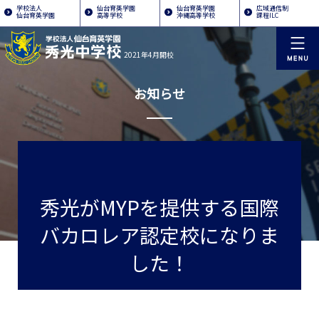
学校法人
仙台育英学園
仙台育英学園
広域通信制
仙台育英学園
高等学校
沖縄高等学校
課程ILC
2021年4月開校
お知らせ
秀光がMYPを提供する国際
バカロレア認定校になりま
した！