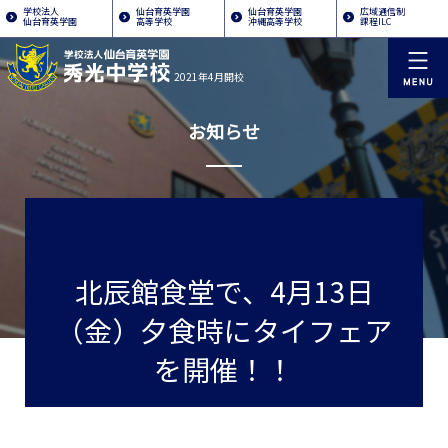
学校法人
仙台育英学園
仙台育英学園
広域通信制
仙台育英学園
高等学校
沖縄高等学校
課程ILC
2021年4月開校
お知らせ
北辰館食堂で、4月13日
（金）夕食時にタイフェア
を開催！！