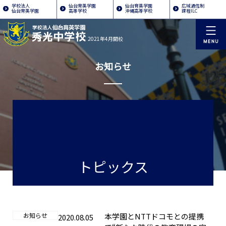
学校法人
仙台育英学園
仙台育英学園
広域通信制
仙台育英学園
高等学校
沖縄高等学校
課程ILC
2021年4月開校
お知らせ
トピックス
お知らせ
本学園とNTTドコモとの提携
2020.08.05